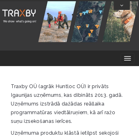
Skip
To
Content
T
o
g
g
Traxby OÜ (agrāk Huntloc OÜ) ir privāts
l
Igaunijas uzņēmums, kas dibināts 2013. gadā.
e
Uzņēmums izstrādā dažādas reāllaika
n
programmatūras viedtālruņiem, kā arī ražo
a
suņu izsekošanas ierīces.
v
Uzņēmuma produktu klāstā ietilpst sekojoši
i