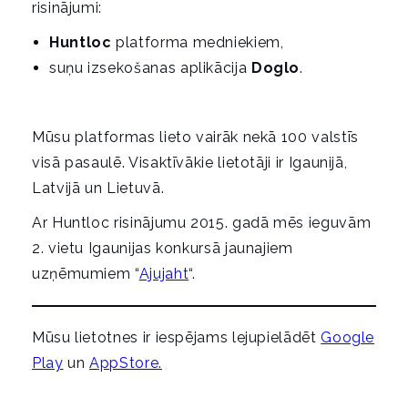
risinājumi:
g
Huntloc
platforma medniekiem,
a
suņu izsekošanas aplikācija
Doglo
.
t
i
o
Mūsu platformas lieto vairāk nekā 100 valstīs
n
visā pasaulē. Visaktīvākie lietotāji ir Igaunijā,
Latvijā un Lietuvā.
Ar Huntloc risinājumu 2015. gadā mēs ieguvām
2. vietu Igaunijas konkursā jaunajiem
uzņēmumiem “
Ajujaht
“.
Mūsu lietotnes ir iespējams lejupielādēt
Google
Play
un
AppStore.